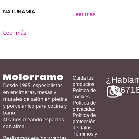
NATURAMIA
Leer más
Leer más
¿Habla
Cuida tus
productos
Desde 1985, especialistas
9671
Política de
en encimeras, mesas y
cookies
murales de salón en piedra
Política de
y porcelánico para cocina y
privacidad
baño.
Política de
40 años creando espacios
protección
con alma.
de datos
Términos y
Realizamos envíos y ventas