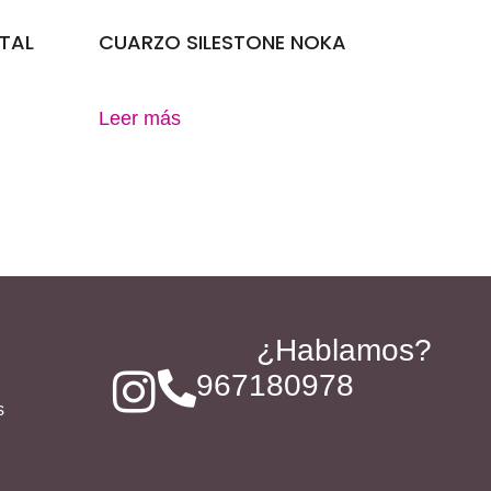
TAL
CUARZO SILESTONE NOKA
Leer más
¿Hablamos?
967180978
s