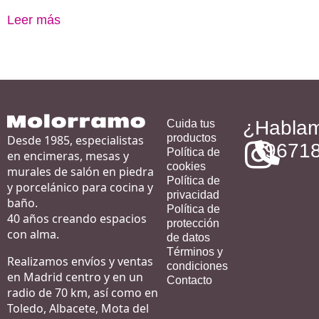
Leer más
¿Habla
Cuida tus
productos
Desde 1985, especialistas
9671
Política de
en encimeras, mesas y
cookies
murales de salón en piedra
Política de
y porcelánico para cocina y
privacidad
baño.
Política de
40 años creando espacios
protección
con alma.
de datos
Términos y
Realizamos envíos y ventas
condiciones
en Madrid centro y en un
Contacto
radio de 70 km, así como en
Toledo, Albacete, Mota del