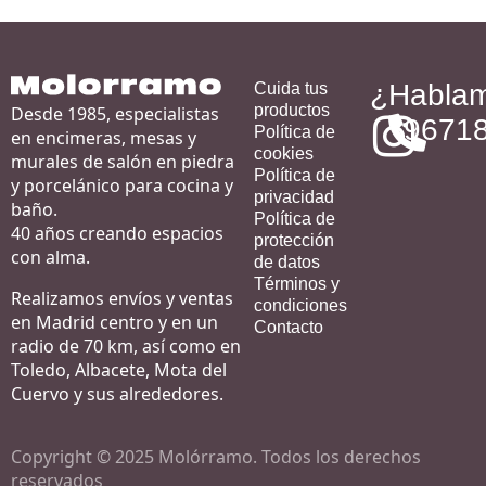
¿Habla
Cuida tus
productos
Desde 1985, especialistas
9671
Política de
en encimeras, mesas y
cookies
murales de salón en piedra
Política de
y porcelánico para cocina y
privacidad
baño.
Política de
40 años creando espacios
protección
con alma.
de datos
Términos y
Realizamos envíos y ventas
condiciones
en Madrid centro y en un
Contacto
radio de 70 km, así como en
Toledo, Albacete, Mota del
Cuervo y sus alrededores.
Copyright © 2025 Molórramo. Todos los derechos
reservados