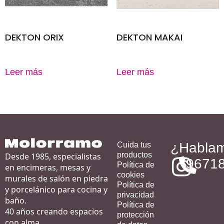
DEKTON ORIX
DEKTON MAKAI
Leer más
Leer más
¿Habla
Cuida tus
productos
Desde 1985, especialistas
9671
Política de
en encimeras, mesas y
cookies
murales de salón en piedra
Política de
y porcelánico para cocina y
privacidad
baño.
Política de
40 años creando espacios
protección
con alma.