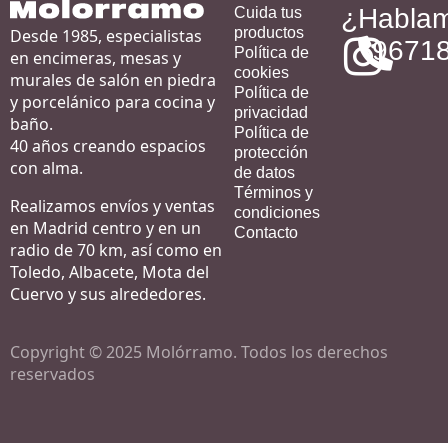
¿Habla
Cuida tus
productos
Desde 1985, especialistas
9671
Política de
en encimeras, mesas y
cookies
murales de salón en piedra
Política de
y porcelánico para cocina y
privacidad
baño.
Política de
40 años creando espacios
protección
con alma.
de datos
Términos y
Realizamos envíos y ventas
condiciones
en Madrid centro y en un
Contacto
radio de 70 km, así como en
Toledo, Albacete, Mota del
Cuervo y sus alrededores.
Copyright © 2025 Molórramo. Todos los derechos
reservados