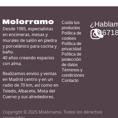
¿Habla
Cuida tus
productos
Desde 1985, especialistas
9671
Política de
en encimeras, mesas y
cookies
murales de salón en piedra
Política de
y porcelánico para cocina y
privacidad
baño.
Política de
40 años creando espacios
protección
con alma.
de datos
Términos y
Realizamos envíos y ventas
condiciones
en Madrid centro y en un
Contacto
radio de 70 km, así como en
Toledo, Albacete, Mota del
Cuervo y sus alrededores.
Copyright © 2025 Molórramo. Todos los derechos
reservados